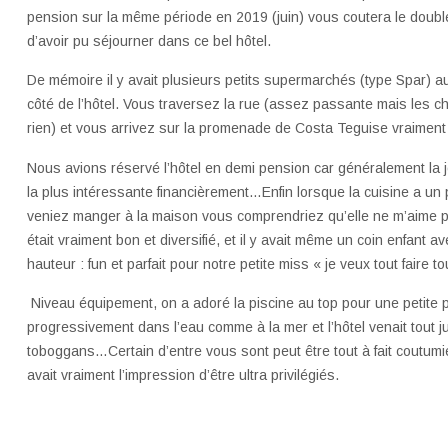
pension sur la même période en 2019 (juin) vous coutera le doub
d’avoir pu séjourner dans ce bel hôtel.
De mémoire il y avait plusieurs petits supermarchés (type Spar) aux
côté de l’hôtel. Vous traversez la rue (assez passante mais les 
rien) et vous arrivez sur la promenade de Costa Teguise vraiment 
Nous avions réservé l’hôtel en demi pension car généralement la j
la plus intéressante financièrement…Enfin lorsque la cuisine a un
veniez manger à la maison vous comprendriez qu’elle ne m’aime pas d
était vraiment bon et diversifié, et il y avait même un coin enfant av
hauteur : fun et parfait pour notre petite miss « je veux tout faire t
Niveau équipement, on a adoré la piscine au top pour une petite p
progressivement dans l’eau comme à la mer et l’hôtel venait tout ju
toboggans…Certain d’entre vous sont peut être tout à fait coutumie
avait vraiment l’impression d’être ultra privilégiés.