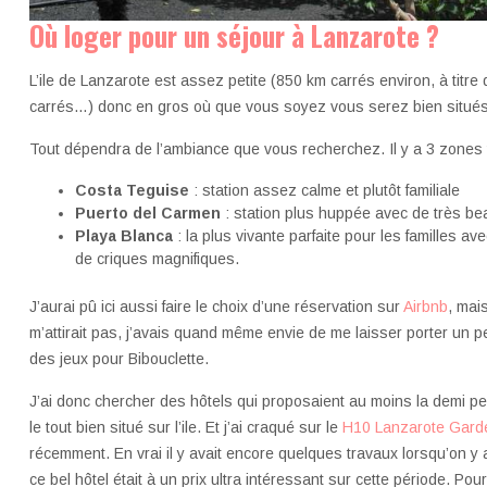
Où loger pour un séjour à Lanzarote ?
L’ile de Lanzarote est assez petite (850 km carrés environ, à tit
carrés…) donc en gros où que vous soyez vous serez bien situés 
Tout dépendra de l’ambiance que vous recherchez. Il y a 3 zones tou
Costa Teguise
: station assez calme et plutôt familiale
Puerto del Carmen
: station plus huppée avec de très be
Playa Blanca
: la plus vivante parfaite pour les familles a
de criques magnifiques.
J’aurai pû ici aussi faire le choix d’une réservation sur
Airbnb
, mai
m’attirait pas, j’avais quand même envie de me laisser porter un p
des jeux pour Bibouclette.
J’ai donc chercher des hôtels qui proposaient au moins la demi pe
le tout bien situé sur l’ile. Et j’ai craqué sur le
H10 Lanzarote Gar
récemment. En vrai il y avait encore quelques travaux lorsqu’on y
ce bel hôtel était à un prix ultra intéressant sur cette période. Pou